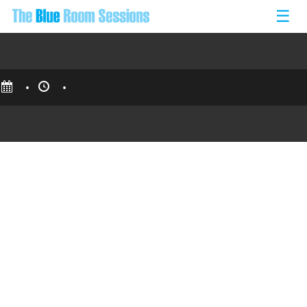
☰
•
•